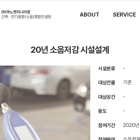
㈜마노엔지니어링
ABOUT
SERVICE
건축 · 전기음향/소음/종합컨설
팅
20년 소음저감 시설설계
-
시설분류
기존
대상건물
-
대상공간
-
용도
2020년
참여기간
소음컨
참여분야