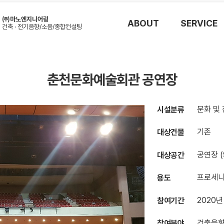
㈜마노엔지니어링
ABOUT
SERVICE
건축 · 전기음향/소음/종합컨설
팅
춘천문화예술회관 공연장
문화 및
시설분류
기존
대상건물
공연장 (
대상공간
프로세니
용도
2020년
참여기간
건축음향
참여분야