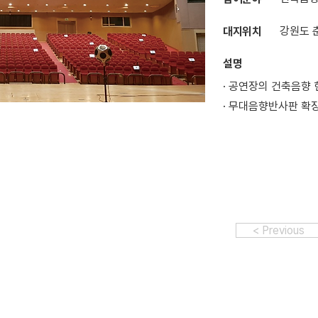
강원도 
대지위치
설명
· 공연장의 건축음향 
· 무대음향반사판 확
< Previous