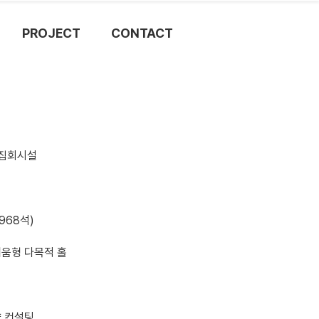
PROJECT
CONTACT
 집회시설
968석)
움형 다목적 홀
 컨설팅