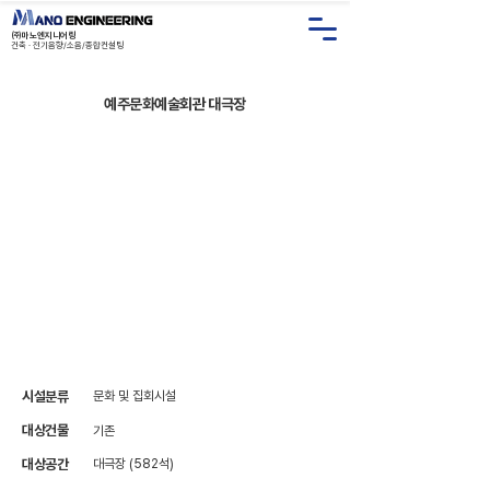
㈜마노엔지니어링
건축 · 전기음향/소음/종합컨설
팅
예주문화예술회관 대극장
시설분류
문화 및 집회시설
대상건물
기존
대상공간
대극장 (582석)