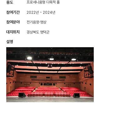
용도
프로세니움형 다목적 홀
참여기간
2022년 ~ 2024년
참여분야
전기음향·영상
대지위치
경상북도 영덕군
설명
· 공연장 전기음향/영상 시스템 설계
< Previous
List
Next >