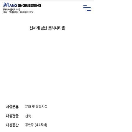
㈜마노엔지니어링
건축 · 전기음향/소음/종합컨설
팅
신세계 남산 트리니티홀
시설분류
문화 및 집회시설
대상건물
신축
대상공간
공연장 (445석)