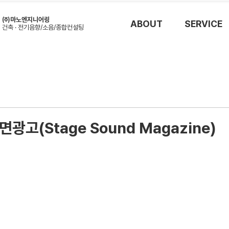
㈜마노엔지니어링
ABOUT
SERVICE
건축 · 전기음향/소음/종합컨설
팅
면광고(Stage Sound Magazine)